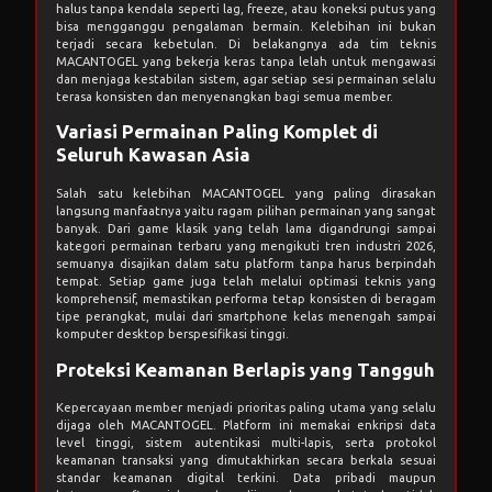
halus tanpa kendala seperti lag, freeze, atau koneksi putus yang
bisa mengganggu pengalaman bermain. Kelebihan ini bukan
terjadi secara kebetulan. Di belakangnya ada tim teknis
MACANTOGEL yang bekerja keras tanpa lelah untuk mengawasi
dan menjaga kestabilan sistem, agar setiap sesi permainan selalu
terasa konsisten dan menyenangkan bagi semua member.
Variasi Permainan Paling Komplet di
Seluruh Kawasan Asia
Salah satu kelebihan MACANTOGEL yang paling dirasakan
langsung manfaatnya yaitu ragam pilihan permainan yang sangat
banyak. Dari game klasik yang telah lama digandrungi sampai
kategori permainan terbaru yang mengikuti tren industri 2026,
semuanya disajikan dalam satu platform tanpa harus berpindah
tempat. Setiap game juga telah melalui optimasi teknis yang
komprehensif, memastikan performa tetap konsisten di beragam
tipe perangkat, mulai dari smartphone kelas menengah sampai
komputer desktop berspesifikasi tinggi.
Proteksi Keamanan Berlapis yang Tangguh
Kepercayaan member menjadi prioritas paling utama yang selalu
dijaga oleh MACANTOGEL. Platform ini memakai enkripsi data
level tinggi, sistem autentikasi multi-lapis, serta protokol
keamanan transaksi yang dimutakhirkan secara berkala sesuai
standar keamanan digital terkini. Data pribadi maupun