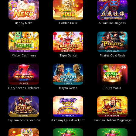
Happy Neko
Golden Pixiu
5 Fortune Dragons
Mister Cashmore
Tiger Dance
Pirates Gold Rush
Fiery Sevens Exclusive
Mayan Gems
Fruits Mania
Captain Golds Fortune
Alchemy Quest Jackpot
Caishen Deluxe Megaways