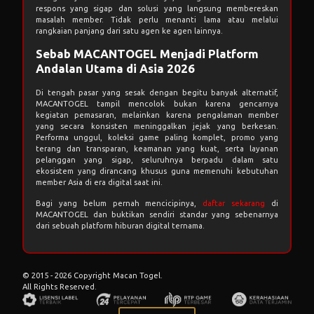
respons yang sigap dan solusi yang langsung membereskan
masalah member. Tidak perlu menanti lama atau melalui
rangkaian panjang dari satu agen ke agen lainnya.
Sebab MACANTOGEL Menjadi Platform
Andalan Utama di Asia 2026
Di tengah pasar yang sesak dengan begitu banyak alternatif,
MACANTOGEL tampil mencolok bukan karena gencarnya
kegiatan pemasaran, melainkan karena pengalaman member
yang secara konsisten meninggalkan jejak yang berkesan.
Performa unggul, koleksi game paling komplet, promo yang
terang dan transparan, keamanan yang kuat, serta layanan
pelanggan yang sigap, seluruhnya berpadu dalam satu
ekosistem yang dirancang khusus guna memenuhi kebutuhan
member Asia di era digital saat ini.
Bagi yang belum pernah mencicipinya,
daftar sekarang
di
MACANTOGEL dan buktikan sendiri standar yang sebenarnya
dari sebuah platform hiburan digital ternama.
© 2015 - 2026 Copyright Macan Togel.
All Rights Reserved.