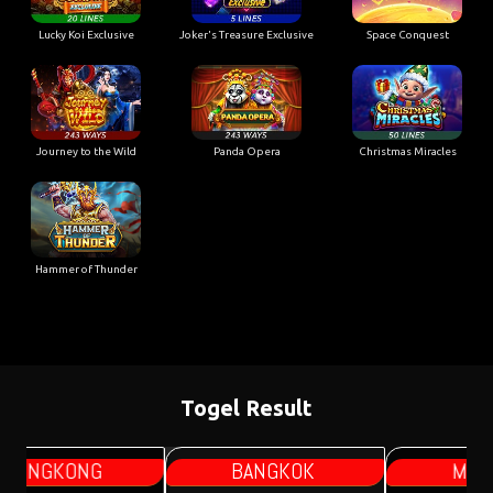
Lucky Koi Exclusive
Joker's Treasure Exclusive
Space Conquest
Journey to the Wild
Panda Opera
Christmas Miracles
Hammer of Thunder
Togel Result
BANGKOK
MALAYSIA