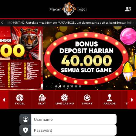
INFO PENTING! Untuk semua Member MACANTOGEL untuk mengakses situs kami dengan lebih mud
TOGEL
SLOT
LIVE CASINO
SPORT
ARCADE
SABU