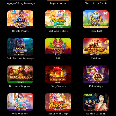
Legacy of Kong Maxways
Royale House
Clash of the Giants
Royale Vegas
Mahjong Riches
Royal Katt
Gold Panther Maxways
888
Caishen
Brothers Kingdom
Fiery Sevens
Poker Ways
Wild Wet Win
Santa Wild Drop
Golden Lotus SE