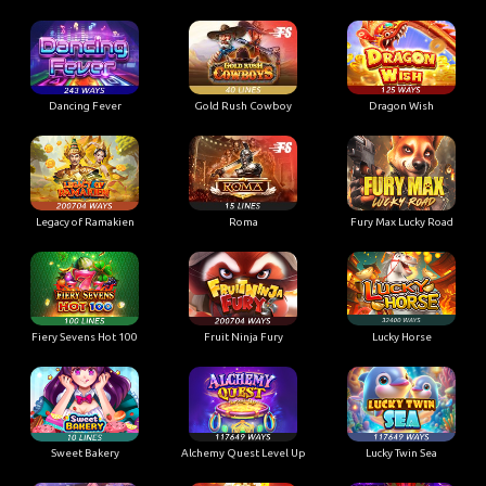
Dancing Fever
Gold Rush Cowboy
Dragon Wish
Legacy of Ramakien
Roma
Fury Max Lucky Road
Fiery Sevens Hot 100
Fruit Ninja Fury
Lucky Horse
Sweet Bakery
Alchemy Quest Level Up
Lucky Twin Sea