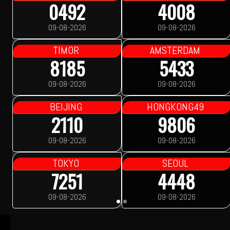
0492
4008
09-08-2026
09-08-2026
TIMOR
AMSTERDAM
8185
5433
09-08-2026
09-08-2026
BEIJING
HONGKONG49
2110
9806
09-08-2026
09-08-2026
TOKYO
SEOUL
7251
4448
09-08-2026
09-08-2026