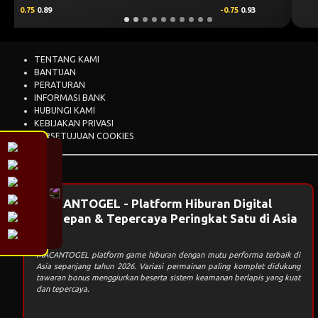
0.25
0.95
-0.25
0.95
TENTANG KAMI
BANTUAN
PERATURAN
INFORMASI BANK
HUBUNGI KAMI
KEBIJAKAN PRIVASI
PERSETUJUAN COOKIES
MACANTOGEL - Platform Hiburan Digital
Terdepan & Tepercaya Peringkat Satu di Asia
MACANTOGEL platform game hiburan dengan mutu performa terbaik di
Asia sepanjang tahun 2026. Variasi permainan paling komplet didukung
tawaran bonus menggiurkan beserta sistem keamanan berlapis yang kuat
dan tepercaya.