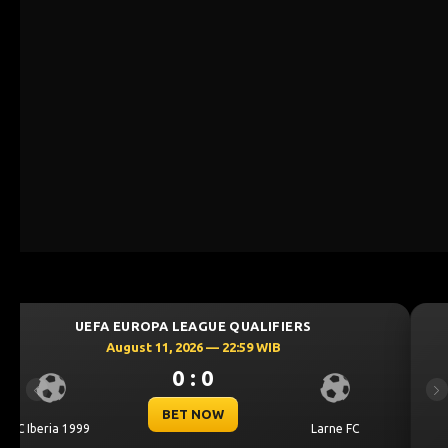
SPAIN LA LIGA
August 16, 2026 — 02:30 WIB
0 : 0
Previous
Ne
BET NOW
Sevilla
Rayo Vallecano