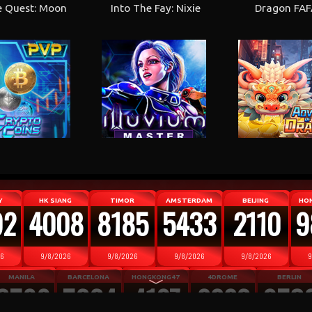
e Quest: Moon
Into The Fay: Nixie
Dragon FAF
rypto Coin
Illuvium Master
Advent of the
Y
HK SIANG
TIMOR
AMSTERDAM
BEIJING
HO
92
4008
8185
5433
2110
9
26
9/8/2026
9/8/2026
9/8/2026
9/8/2026
9
MANILA
BARCELONA
HONGKONG47
4DROME
BERLIN
3588
5664
4197
2226
953
he Fay: Snowie
Lucky Coins
Jarvis