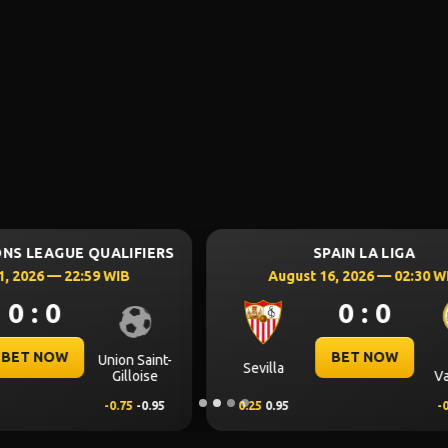
8/8/2026
8/8/2026
8/8/2026
8/8/2026
8/8/2026
iShen Mega
Mahjong Gold:
Mahjong Go
Fortune
Dragon
Phoenix
SPAIN LA LIGA
UEF
August 17, 2026 — 02:30 WIB
0 : 0
BET NOW
Kaira
afe
Celta Vigo
Osasuna
0.72
0.25
0.76
-0.25
-0.86
0.0
ders of Giza
God's Gambit:
Space Quest: