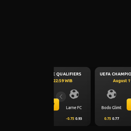
8/8/2026
8/8/2026
Aztec Legacy
Ca
SPAIN LA LIGA
August 16, 2026 — 00:30 WIB
0 : 0
Previous
BET NOW
Alaves
Get
0.00
0.62
0.00
-
Wonders of Grand
Won