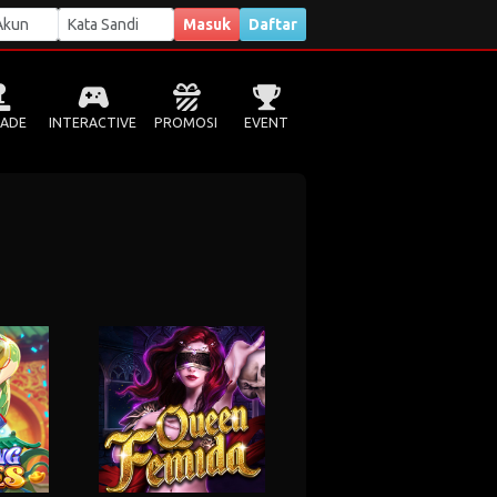
hkan gunakan BING.COM atau YAHOO.COM lalu ketik kata kunci "MACANTOGEL" | Do
Masuk
Daftar
ADE
INTERACTIVE
PROMOSI
EVENT