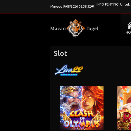
INFO PENTING! Untuk
Minggu 9/08/2026 08:38:34
HO
Slot