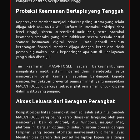
komputer desktop berspesifikasi tinggi.
Proteksi Keamanan Berlapis yang Tangguh
Kepercayaan member menjadi prioritas paling utama yang selalu
dijaga oleh MACANTOGEL. Platform ini memakai enkripsi data
level tinggi, sistem autentikasi multi-lapis, serta protokol
keamanan transaksi yang dimutakhirkan secara berkala sesuai
standar keamanan digital terkini. Data pribadi maupun
keterangan finansial member dijaga dengan ketat dan tidak
pernah digunakan untuk kepentingan apa pun di luar layanan
yang sudah disetujui.
Tim keamanan MACANTOGEL secara berkesinambungan
menjalankan audit sistem internal demi mendeteksi serta
memperbaiki celah keamanan sebelum berdampak kepada
member. Pendekatan preventif semacam inilah yang menjadikan
MACANTOGEL dipercaya sebagai platform aman untuk dipakai
dalam waktu yang panjang.
Akses Leluasa dari Beragam Perangkat
Kompatibilitas lintas perangkat menjadi salah satu nilai tambah
MACANTOGEL yang paling kerap dirasakan langsung oleh para
membernya. Baik di Android, iOS, Windows, maupun Mac,
platform ini berjalan optimal di seluruh sistem operasi dengan
tampilan yang secara otomatis menyesuaikan dimensi layar.
Member bisa beralih dari ponsel ke laptop kapan saja tanpa