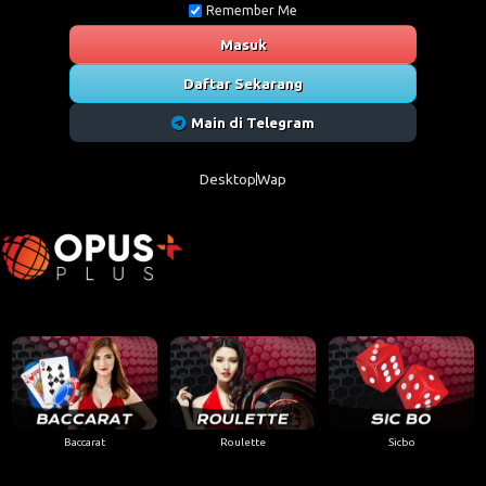
Remember Me
Masuk
Daftar Sekarang
Main di Telegram
Desktop
Wap
Baccarat
Roulette
Sicbo