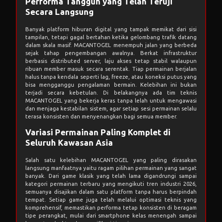
Performa Tangguh yang Telah Teruji
Secara Langsung
Banyak platform hiburan digital yang tampak memikat dari sisi
tampilan, tetapi gagal bertahan ketika gelombang trafik datang
dalam skala masif. MACANTOGEL menempuh jalan yang berbeda
sejak tahap pengembangan awalnya. Berkat infrastruktur
berbasis distributed server, laju akses tetap stabil walaupun
ribuan member masuk secara serentak. Tiap permainan berjalan
halus tanpa kendala seperti lag, freeze, atau koneksi putus yang
bisa mengganggu pengalaman bermain. Kelebihan ini bukan
terjadi secara kebetulan. Di belakangnya ada tim teknis
MACANTOGEL yang bekerja keras tanpa lelah untuk mengawasi
dan menjaga kestabilan sistem, agar setiap sesi permainan selalu
terasa konsisten dan menyenangkan bagi semua member.
Variasi Permainan Paling Komplet di
Seluruh Kawasan Asia
Salah satu kelebihan MACANTOGEL yang paling dirasakan
langsung manfaatnya yaitu ragam pilihan permainan yang sangat
banyak. Dari game klasik yang telah lama digandrungi sampai
kategori permainan terbaru yang mengikuti tren industri 2026,
semuanya disajikan dalam satu platform tanpa harus berpindah
tempat. Setiap game juga telah melalui optimasi teknis yang
komprehensif, memastikan performa tetap konsisten di beragam
tipe perangkat, mulai dari smartphone kelas menengah sampai