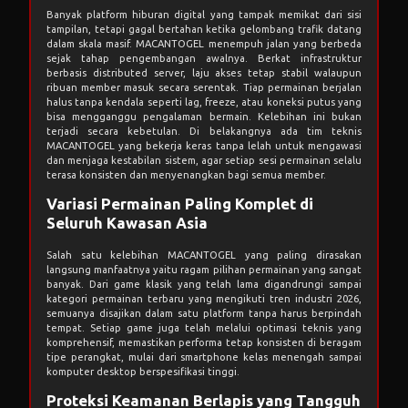
Banyak platform hiburan digital yang tampak memikat dari sisi
tampilan, tetapi gagal bertahan ketika gelombang trafik datang
dalam skala masif. MACANTOGEL menempuh jalan yang berbeda
sejak tahap pengembangan awalnya. Berkat infrastruktur
berbasis distributed server, laju akses tetap stabil walaupun
ribuan member masuk secara serentak. Tiap permainan berjalan
halus tanpa kendala seperti lag, freeze, atau koneksi putus yang
bisa mengganggu pengalaman bermain. Kelebihan ini bukan
terjadi secara kebetulan. Di belakangnya ada tim teknis
MACANTOGEL yang bekerja keras tanpa lelah untuk mengawasi
dan menjaga kestabilan sistem, agar setiap sesi permainan selalu
terasa konsisten dan menyenangkan bagi semua member.
Variasi Permainan Paling Komplet di
Seluruh Kawasan Asia
Salah satu kelebihan MACANTOGEL yang paling dirasakan
langsung manfaatnya yaitu ragam pilihan permainan yang sangat
banyak. Dari game klasik yang telah lama digandrungi sampai
kategori permainan terbaru yang mengikuti tren industri 2026,
semuanya disajikan dalam satu platform tanpa harus berpindah
tempat. Setiap game juga telah melalui optimasi teknis yang
komprehensif, memastikan performa tetap konsisten di beragam
tipe perangkat, mulai dari smartphone kelas menengah sampai
komputer desktop berspesifikasi tinggi.
Proteksi Keamanan Berlapis yang Tangguh