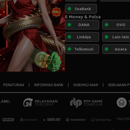
SeaBank
E Money & Pulsa
DANA
OVO
LinkAja
Lain-lain
Telkomsel
Axiata
PERATURAN
|
INFORMASI BANK
|
HUBUNGI KAMI
|
KEBIJAKAN P