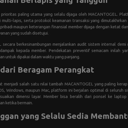
rioritas paling utama yang selalu dijaga oleh MACANTOGEL. Platfo
asi multi-lapis, serta protokol keamanan transaksi yang dimutakhirkan
a pribadi maupun keterangan finansial member dijaga dengan ketat da
yanan yang sudah disetujui.
cara berkesinambungan menjalankan audit sistem internal demi m
rdampak kepada member. Pendekatan preventif semacam inilah 
an untuk dipakai dalam waktu yang panjang.
 dari Beragam Perangkat
kat menjadi salah satu nilai tambah MACANTOGEL yang paling kerap
OS, Windows, maupun Mac, platform ini berjalan optimal di seluruh 
uaikan dimensi layar. Member bisa beralih dari ponsel ke laptop
n ketika bermain.
ggan yang Selalu Sedia Membant