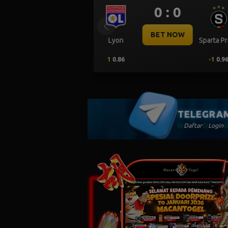
0 : 0
Previous
BET NOW
Union 
Bodo Glimt
Gill
0.75
0.82
-0.75
TELEGRA
Daftar
Login