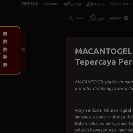
MACANTOGEL - 
Tepercaya Peri
MACANTOGEL platform game hi
komplet didukung tawaran bo
Wajah industri hiburan digita
menjaga standar mutunya di 
Bukan sebatas pernyataan ta
seluruh kawasan Asia, memper