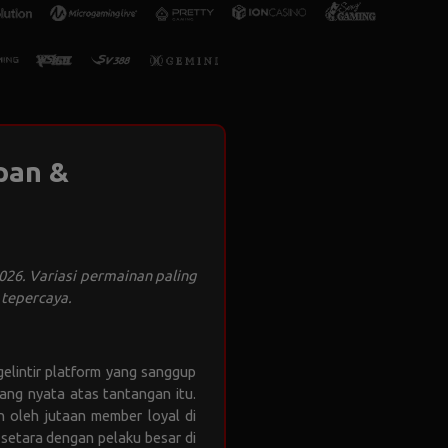
pan &
26. Variasi permainan paling
 tepercaya.
gelintir platform yang sanggup
ang nyata atas tantangan itu.
 oleh jutaan member loyal di
setara dengan pelaku besar di