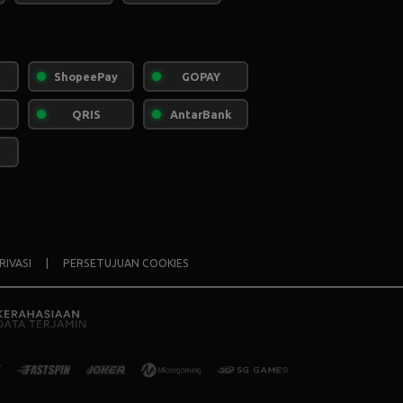
ShopeePay
GOPAY
QRIS
AntarBank
RIVASI
|
PERSETUJUAN COOKIES