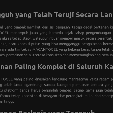
guh yang Telah Teruji Secara La
tal yang tampak memikat dari sisi tampilan, tetapi gagal bertahan k
GEL menempuh jalan yang berbeda sejak tahap pengembangan aw
laju akses tetap stabil walaupun ribuan member masuk secara serentak.
reeze, atau koneksi putus yang bisa mengganggu pengalaman bermain
ngnya ada tim teknis MACANTOGEL yang bekerja keras tanpa lelah
p sesi permainan selalu terasa konsisten dan menyenangkan bagi semu
inan Paling Komplet di Seluruh K
TOGEL yang paling dirasakan langsung manfaatnya yaitu ragam pi
g telah lama digandrungi sampai kategori permainan terbaru yang 
u platform tanpa harus berpindah tempat. Setiap game juga telah 
forma tetap konsisten di beragam tipe perangkat, mulai dari smar
i tinggi.
anan Berlapis yang Tangguh