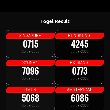
Togel Result
HONGKONG
BANGKOK
4245
8188
05-08-2026
05-08-2026
HK SIANG
MANILA
0773
8204
05-08-2026
05-08-2026
AMSTERDAM
HONGKONG47
6086
9133
05-08-2026
05-08-2026