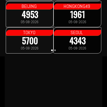
HONGKONG49
BERLIN
1961
1953
05-08-2026
05-08-2026
SEOUL
TOTO WUHAN
4343
0591
05-08-2026
06-08-2026