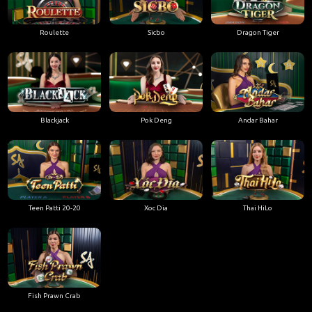
Roulette
Sicbo
Dragon Tiger
Blackjack
Pok Deng
Andar Bahar
Teen Patti 20-20
Xoc Dia
Thai HiLo
Fish Prawn Crab