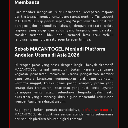
Membantu
Saat member mengalami suatu hambatan, kecepatan respons
dari tim layanan menjadi unsur yang sangat penting. Tim support
MACANTOGEL siap penuh sepanjang 24 jam lewat live chat dan
beragam jalur komunikasi lainnya, dengan rata-rata waktu
respons yang sigap dan solusi yang langsung membereskan
masalah member. Tidak perlu menanti lama atau melalui
rangkaian panjang dari satu agen ke agen lainnya.
Sebab MACANTOGEL Menjadi Platform
Andalan Utama di Asia 2026
Di tengah pasar yang sesak dengan begitu banyak alternatif,
MACANTOGEL tampil mencolok bukan karena gencarnya
kegiatan pemasaran, melainkan karena pengalaman member
yang secara konsisten meninggalkan jejak yang berkesan.
Performa unggul, koleksi game paling komplet, promo yang
terang dan transparan, keamanan yang kuat, serta layanan
pelanggan yang sigap, seluruhnya berpadu dalam satu
ekosistem yang dirancang khusus guna memenuhi kebutuhan
member Asia di era digital saat ini.
Bagi yang belum pernah mencicipinya,
daftar sekarang
di
MACANTOGEL dan buktikan sendiri standar yang sebenarnya
dari sebuah platform hiburan digital ternama.