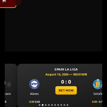
SPAIN LA LIGA
August 16, 2026 — 00:30 WIB
0 : 0
Previous
Next
BET NOW
Alaves
Getafe
0.00
0.62
0.00
-0.72