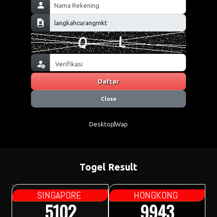
Daftar
Close
Desktop
Wap
Togel Result
SINGAPORE
HONGKONG
5102
9943