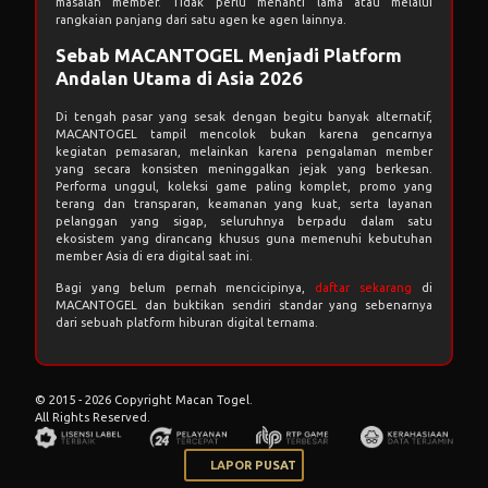
masalah member. Tidak perlu menanti lama atau melalui
rangkaian panjang dari satu agen ke agen lainnya.
Sebab MACANTOGEL Menjadi Platform
Andalan Utama di Asia 2026
Di tengah pasar yang sesak dengan begitu banyak alternatif,
MACANTOGEL tampil mencolok bukan karena gencarnya
kegiatan pemasaran, melainkan karena pengalaman member
yang secara konsisten meninggalkan jejak yang berkesan.
Performa unggul, koleksi game paling komplet, promo yang
terang dan transparan, keamanan yang kuat, serta layanan
pelanggan yang sigap, seluruhnya berpadu dalam satu
ekosistem yang dirancang khusus guna memenuhi kebutuhan
member Asia di era digital saat ini.
Bagi yang belum pernah mencicipinya,
daftar sekarang
di
MACANTOGEL dan buktikan sendiri standar yang sebenarnya
dari sebuah platform hiburan digital ternama.
© 2015 - 2026 Copyright Macan Togel.
All Rights Reserved.
LAPOR PUSAT