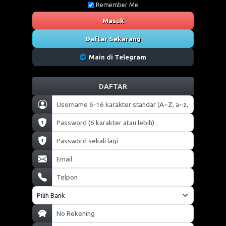
Remember Me
Masuk
Daftar Sekarang
Main di Telegram
DAFTAR