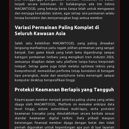
terjadi secara kebetulan. Di belakangnya ada tim teknis
MACANTOGEL yang bekerja keras tanpa lelah untuk mengawasi
dan menjaga kestabilan sistem, agar setiap sesi permainan selalu
terasa konsisten dan menyenangkan bagi semua member.
Variasi Permainan Paling Komplet di
Seluruh Kawasan Asia
Salah satu kelebihan MACANTOGEL yang paling dirasakan
langsung manfaatnya yaitu ragam pilihan permainan yang sangat
banyak. Dari game klasik yang telah lama digandrungi sampai
kategori permainan terbaru yang mengikuti tren industri 2026,
semuanya disajikan dalam satu platform tanpa harus berpindah
tempat. Setiap game juga telah melalui optimasi teknis yang
komprehensif, memastikan performa tetap konsisten di beragam
tipe perangkat, mulai dari smartphone kelas menengah sampai
komputer desktop berspesifikasi tinggi.
Proteksi Keamanan Berlapis yang Tangguh
Kepercayaan member menjadi prioritas paling utama yang selalu
dijaga oleh MACANTOGEL. Platform ini memakai enkripsi data
level tinggi, sistem autentikasi multi-lapis, serta protokol
keamanan transaksi yang dimutakhirkan secara berkala sesuai
standar keamanan digital terkini. Data pribadi maupun
keterangan finansial member dijaga dengan ketat dan tidak
pernah digunakan untuk kepentingan apa pun di luar layanan